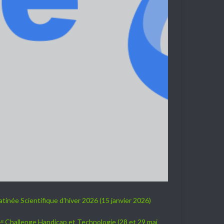
tinée Scientifique d’hiver 2026 (15 janvier 2026)
ᵉ Challenge Handicap et Technologie (28 et 29 mai