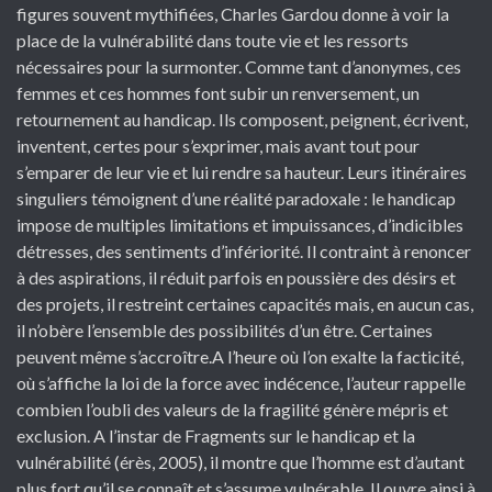
figures souvent mythifiées, Charles Gardou donne à voir la
place de la vulnérabilité dans toute vie et les ressorts
nécessaires pour la surmonter. Comme tant d’anonymes, ces
femmes et ces hommes font subir un renversement, un
retournement au handicap. Ils composent, peignent, écrivent,
inventent, certes pour s’exprimer, mais avant tout pour
s’emparer de leur vie et lui rendre sa hauteur. Leurs itinéraires
singuliers témoignent d’une réalité paradoxale : le handicap
impose de multiples limitations et impuissances, d’indicibles
détresses, des sentiments d’infériorité. Il contraint à renoncer
à des aspirations, il réduit parfois en poussière des désirs et
des projets, il restreint certaines capacités mais, en aucun cas,
il n’obère l’ensemble des possibilités d’un être. Certaines
peuvent même s’accroître.A l’heure où l’on exalte la facticité,
où s’affiche la loi de la force avec indécence, l’auteur rappelle
combien l’oubli des valeurs de la fragilité génère mépris et
exclusion. A l’instar de Fragments sur le handicap et la
vulnérabilité (érès, 2005), il montre que l’homme est d’autant
plus fort qu’il se connaît et s’assume vulnérable. Il ouvre ainsi à