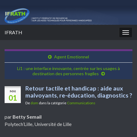
IFRATH
Togg
navig
Agent Emotionnel
Li1 : une interface innovante, centrée sur les usages à
destination des personnes fragiles
Retour tactile et handicap : aide aux
MAI
malvoyants, re-éducation, diagnostics ?
01
De
dom
dans la catégorie
Communications
par
Betty Semail
Polytech’Lille, Université de Lille