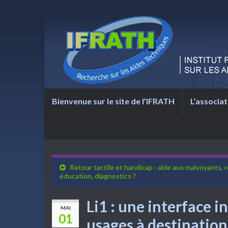
Bienvenue sur le site de l’IFRATH
L’associat
Retour tactile et handicap : aide aux malvoyants, r
éducation, diagnostics ?
Li1 : une interface i
MAI
01
usages à destination