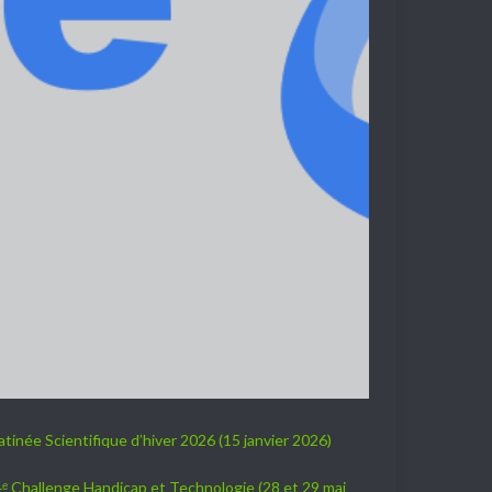
tinée Scientifique d’hiver 2026 (15 janvier 2026)
ᵉ Challenge Handicap et Technologie (28 et 29 mai