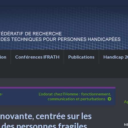
ion
Conférences IFRATH
Publications
Handicap 2
e-
L’odorat chez l’Homme : fonctionnement,
communication et perturbations
A
nnovante, centrée sur les
 des personnes fragiles
N