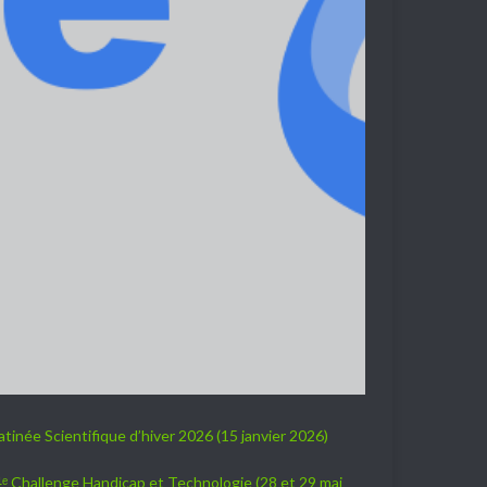
tinée Scientifique d’hiver 2026 (15 janvier 2026)
ᵉ Challenge Handicap et Technologie (28 et 29 mai