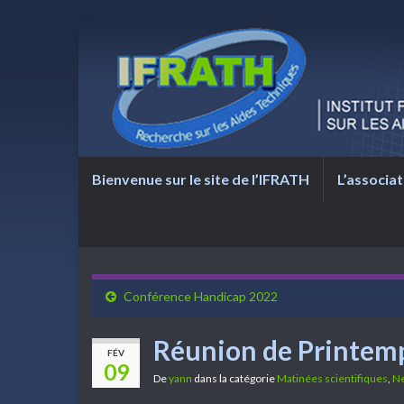
Bienvenue sur le site de l’IFRATH
L’associat
Conférence Handicap 2022
Réunion de Printemp
FÉV
09
De
yann
dans la catégorie
Matinées scientifiques
,
N