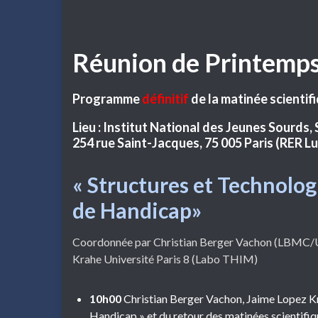
Réunion de Printemp
Programme
définitif
de la matinée scientif
Lieu : Institut National des Jeunes Sourds, 
254 rue Saint-Jacques, 75 005 Paris (RER 
« Structures et Technolog
de Handicap»
Coordonnée par Christian Berger Vachon (LBMC/U
Krahe Université Paris 8 (Labo THIM)
10h00
Christian Berger Vachon, Jaime Lopez Kr
Handicap » et du retour des matinées scientif