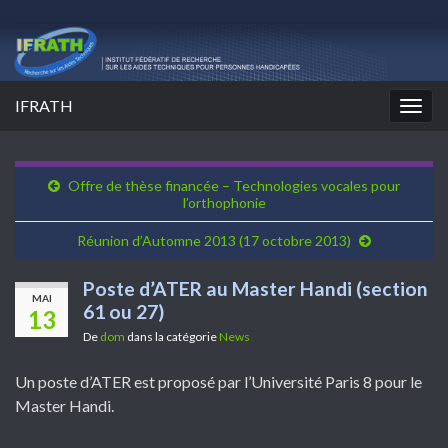
IFRATH
Togg
navig
Offre de thèse financée – Technologies vocales pour
l’orthophonie
Réunion d’Automne 2013 (17 octobre 2013)
Poste d’ATER au Master Handi (section
MAI
61 ou 27)
13
De
dom
dans la catégorie
News
Un poste d’ATER est proposé par l’Université Paris 8 pour le
Master Handi.