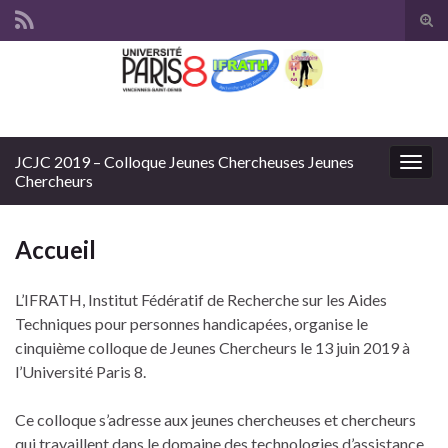
Tog
sear
Search for:
for
JCJC 2019 – Colloque Jeunes Chercheuses Jeunes
Togg
Chercheurs
navig
Accueil
L’IFRATH, Institut Fédératif de Recherche sur les Aides
Techniques pour personnes handicapées, organise le
cinquième colloque de Jeunes Chercheurs le 13 juin 2019 à
l’Université Paris 8.
Ce colloque s’adresse aux jeunes chercheuses et chercheurs
qui travaillent dans le domaine des technologies d’assistance