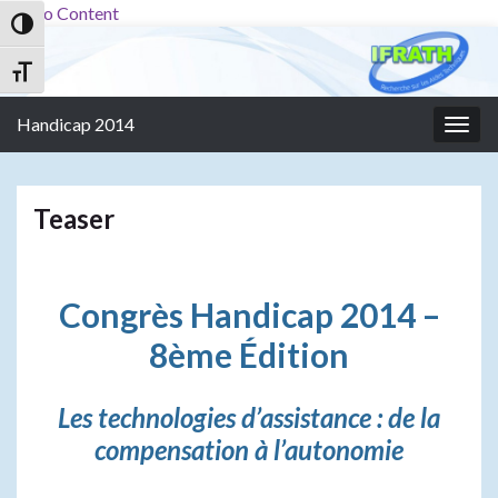
Skip to Content
Passer en contraste élevé
Changer la taille de la police
Handicap 2014
Togg
navig
Teaser
Congrès Handicap 2014 –
8ème Édition
Les technologies d’assistance : de la
compensation à l’autonomie