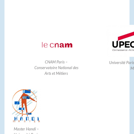
CNAM Paris –
Université Paris
Conservatoire National des
M
Arts et Métiers
Master Handi –